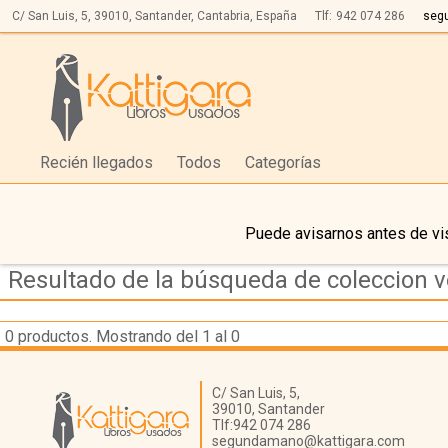
C/ San Luis, 5,
39010,
Santander, Cantabria, España
Tlf:
942 074 286
seg
Recién llegados
Todos
Categorías
Puede avisarnos antes de vis
Resultado de la búsqueda de coleccion v
0
productos. Mostrando del 1 al 0
Librería Kattigara
C/ San Luis, 5,
39010,
Santander
Tlf:
942 074 286
segundamano@kattigara.com