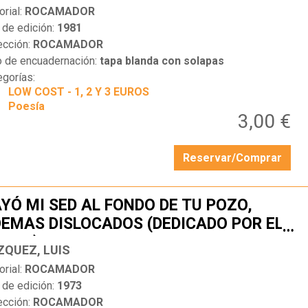
orial:
ROCAMADOR
 de edición:
1981
ección:
ROCAMADOR
o de encuadernación:
tapa blanda con solapas
egorías:
LOW COST - 1, 2 Y 3 EUROS
Poesía
3,00 €
Reservar/Comprar
YÓ MI SED AL FONDO DE TU POZO,
EMAS DISLOCADOS (DEDICADO POR EL
…
UTOR)
ZQUEZ, LUIS
orial:
ROCAMADOR
 de edición:
1973
ección:
ROCAMADOR