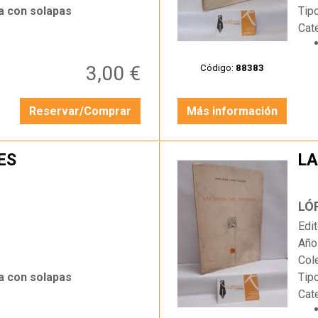
a con solapas
Tip
Cat
3,00 €
Código:
88383
Reservar/Comprar
Más información
ES
LA
…
LÓ
Edit
Año
Col
a con solapas
Tip
Cat