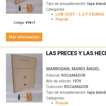
Tipo de encuadernación:
tapa bland
Categorías:
LOW COST - 1, 2 Y 3 EUROS
Poesía
Código:
97417
Más información
LAS PRECES Y LAS HEC
MARRODAN, MARIO ÁNGEL
Editorial:
ROCAMADOR
Año de edición:
1974
Colección:
ROCAMADOR
Tipo de encuadernación:
tapa bland
Categorías:
Poesía