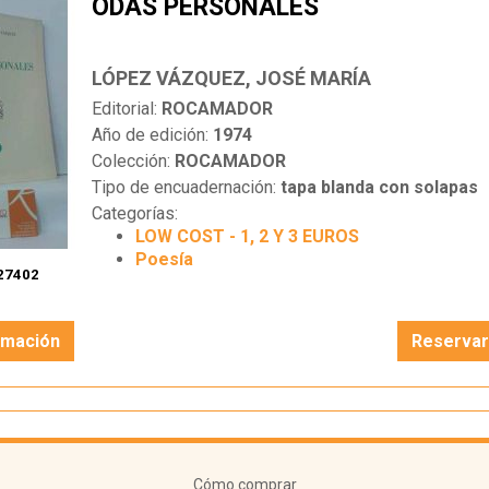
ODAS PERSONALES
LÓPEZ VÁZQUEZ, JOSÉ MARÍA
Editorial:
ROCAMADOR
Año de edición:
1974
Colección:
ROCAMADOR
Tipo de encuadernación:
tapa blanda con solapas
Categorías:
LOW COST - 1, 2 Y 3 EUROS
Poesía
27402
rmación
Reserva
Cómo comprar