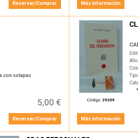
Reservar/Comprar
Más información
CL
…
CA
Edit
Año
Col
a con solapas
Tip
Cat
5,00 €
Código:
29209
Reservar/Comprar
Más información