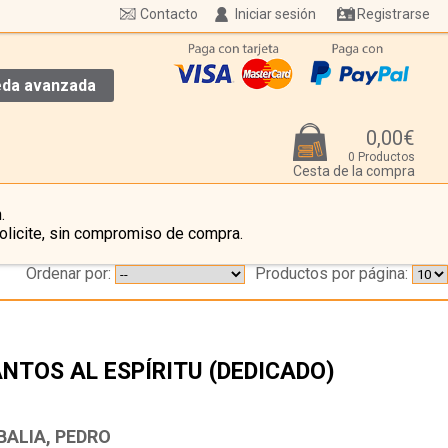
Contacto
Iniciar sesión
Registrarse
da avanzada
0,00€
0 Productos
Cesta de la compra
.
olicite, sin compromiso de compra.
Ordenar por:
Productos por página:
NTOS AL ESPÍRITU (DEDICADO)
…
BALIA, PEDRO