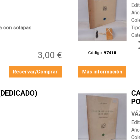
Edit
Año
Col
a con solapas
Tip
Cat
3,00 €
Código:
97418
Reservar/Comprar
Más información
(DEDICADO)
CA
PO
…
A
VÁ
Edit
Año
Col