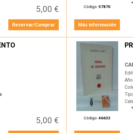
5,00 €
Código:
57870
Reservar/Comprar
Más información
ENTO
PR
…
CA
Edit
Año
Col
a
Tip
Cat
5,00 €
Código:
46632