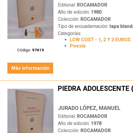
Editorial:
ROCAMADOR
Año de edición:
1980
Colección:
ROCAMADOR
Tipo de encuadernación:
tapa bland
Categorías:
LOW COST - 1, 2 Y 3 EUROS
Poesía
Código:
97419
Más información
PIEDRA ADOLESCENTE 
JURADO LÓPEZ, MANUEL
Editorial:
ROCAMADOR
Año de edición:
1978
Colección:
ROCAMADOR