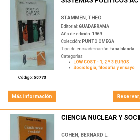
SISTEMAS POLÍTICOS AC
STAMMEN, THEO
Editorial:
GUADARRAMA
Año de edición:
1969
Colección:
PUNTO OMEGA
Tipo de encuadernación:
tapa blanda
Categorías:
LOW COST - 1, 2 Y 3 EUROS
Sociología, filosofía y ensayo
Código:
50773
Más información
Reservar
CIENCIA NUCLEAR Y SOC
COHEN, BERNARD L.