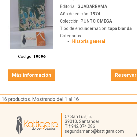
Editorial:
GUADARRAMA
Año de edición:
1974
Colección:
PUNTO OMEGA
Tipo de encuadernación:
tapa blanda
Categorías:
Historia general
Código:
19096
Más información
Reservar
16
productos. Mostrando del 1 al 16
Librería Kattigara
C/ San Luis, 5,
39010,
Santander
Tlf:
942 074 286
segundamano@kattigara.com