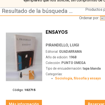
ejemplares que nos solicite, sin compromiso de 
Productos p
Resultado de la búsqueda de coleccion punto omega
Ordenar por:
ENSAYOS
PIRANDELLO, LUIGI
Editorial:
GUADARRAMA
Año de edición:
1968
Colección:
PUNTO OMEGA
Tipo de encuadernación:
tapa blanda
Categorías:
Sociología, filosofía y ensayo
Código:
102715
Más información
Reservar