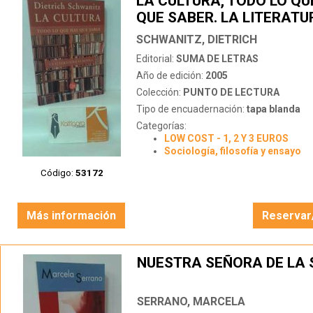
LA CULTURA, TODO LO QU
QUE SABER. LA LITERATU
EUROPEA
SCHWANITZ, DIETRICH
Editorial:
SUMA DE LETRAS
Año de edición:
2005
Colección:
PUNTO DE LECTURA
Tipo de encuadernación:
tapa blanda
Categorías:
LOW COST - 1, 2 Y 3 EUROS
Sociología, filosofía y ensayo
Código:
53172
Más información
Reservar
NUESTRA SEÑORA DE LA
SERRANO, MARCELA