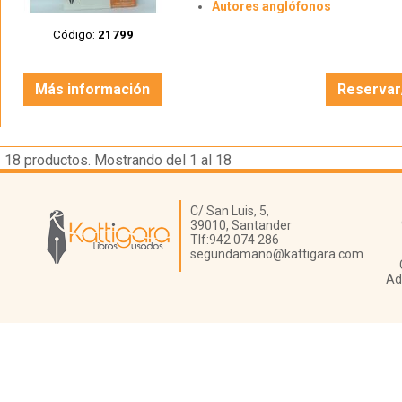
Autores anglófonos
Código:
21799
Más información
Reservar
18
productos. Mostrando del 1 al 18
Librería Kattigara
C/ San Luis, 5,
39010,
Santander
Tlf:
942 074 286
segundamano@kattigara.com
Ad