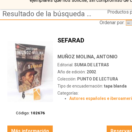
ejemplares que nos solicite, sin compromiso de 
Productos p
Resultado de la búsqueda de coleccion punto de lectura
Ordenar por:
SEFARAD
MUÑOZ MOLINA, ANTONIO
Editorial:
SUMA DE LETRAS
Año de edición:
2002
Colección:
PUNTO DE LECTURA
Tipo de encuadernación:
tapa blanda
Categorías:
Autores españoles e iberoamer
Código:
102676
Más información
Reservar