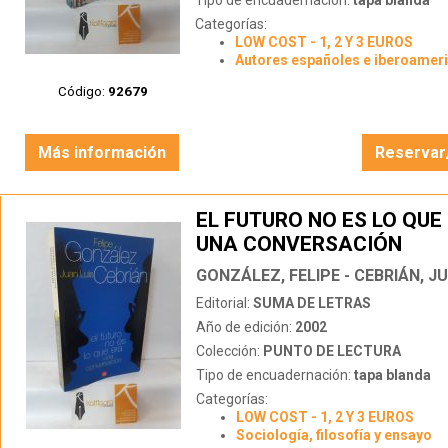
Tipo de encuadernación:
tapa blanda
Categorías:
LOW COST - 1, 2 Y 3 EUROS
Autores españoles e iberoamer
Código:
92679
Más información
Reservar
EL FUTURO NO ES LO QUE
UNA CONVERSACIÓN
GONZÁLEZ, FELIPE - CEBRIÁN, J
Editorial:
SUMA DE LETRAS
Año de edición:
2002
Colección:
PUNTO DE LECTURA
Tipo de encuadernación:
tapa blanda
Categorías:
LOW COST - 1, 2 Y 3 EUROS
Sociología, filosofía y ensayo