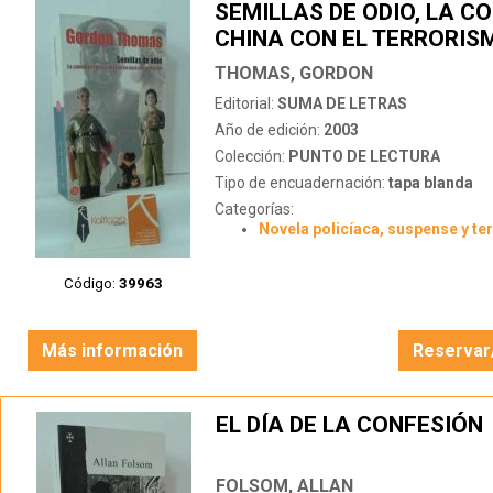
SEMILLAS DE ODIO, LA C
CHINA CON EL TERRORIS
INTERNACIONAL
THOMAS, GORDON
Editorial:
SUMA DE LETRAS
Año de edición:
2003
Colección:
PUNTO DE LECTURA
Tipo de encuadernación:
tapa blanda
Categorías:
Novela policíaca, suspense y te
Código:
39963
Más información
Reservar
EL DÍA DE LA CONFESIÓN
FOLSOM, ALLAN