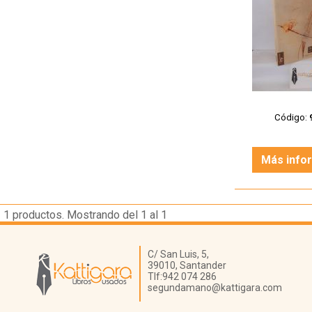
Código:
Más info
1
productos. Mostrando del 1 al 1
Librería Kattigara
C/ San Luis, 5,
39010,
Santander
Tlf:
942 074 286
segundamano@kattigara.com