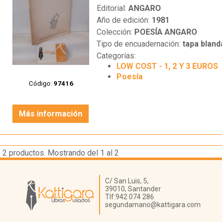
Editorial:
ANGARO
Año de edición:
1981
Colección:
POESÍA ANGARO
Tipo de encuadernación:
tapa bland
Categorías:
LOW COST - 1, 2 Y 3 EUROS
Poesía
Código:
97416
Más información
2
productos. Mostrando del 1 al 2
Librería Kattigara
C/ San Luis, 5,
39010,
Santander
Tlf:
942 074 286
segundamano@kattigara.com