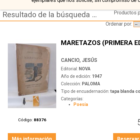
ejemplares que nos solicite, sin compromiso de 
Productos p
Resultado de la búsqueda de coleccion paloma
Ordenar por:
MARETAZOS (PRIMERA ED
CANCIO, JESÚS
Editorial:
NOVA
Año de edición:
1947
Colección:
PALOMA
Tipo de encuadernación:
tapa blanda c
Categorías:
Poesía
Código:
88376
Más información
Reservar