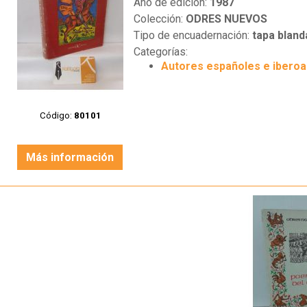
Año de edición:
1987
Colección:
ODRES NUEVOS
Tipo de encuadernación:
tapa bland
Categorías:
Autores españoles e ibero
Código:
80101
Más información