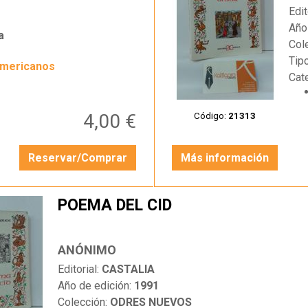
Edit
Año
a
Col
Tip
americanos
Cat
4,00 €
Código:
21313
Reservar/Comprar
Más información
POEMA DEL CID
ANÓNIMO
Editorial:
CASTALIA
Año de edición:
1991
Colección:
ODRES NUEVOS