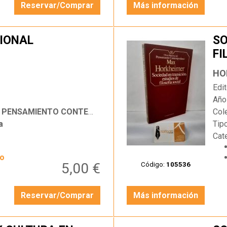
Reservar/Comprar
Más información
IONAL
SO
FI
…
HO
Edit
Año
SAMIENTO CONTEMPORÁNEO
Col
a
Tip
Cat
yo
5,00 €
Código:
105536
Reservar/Comprar
Más información