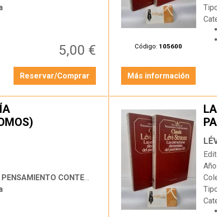
a
Tip
Cat
5,00 €
Código:
105600
Reservar/Comprar
Más información
ÍA
LA
OMOS)
PA
…
LÉ
Edit
Año
SAMIENTO CONTEMPORÁNEO
Col
a
Tip
Cat