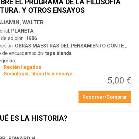
BRE EL PROGRAMA DE LA FILOSOFÍA
TURA. Y OTROS ENSAYOS
…
NJAMIN, WALTER
orial:
PLANETA
 de edición:
1986
ección:
OBRAS MAESTRAS DEL PENSAMIENTO CONTEMPORÁNEO
o de encuadernación:
tapa blanda
egorías:
Recién llegados
Sociología, filosofía y ensayo
5,00 €
Reservar/Comprar
UÉ ES LA HISTORIA?
…
RR, EDWARD H.