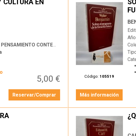
Y CULTURA EN
SO
FU
…
BE
Edit
Año
SAMIENTO CONTEMPORÁNEO
Col
a
Tip
Cat
yo
5,00 €
Código:
105519
Reservar/Comprar
Más información
ORA
¿Q
…
CA