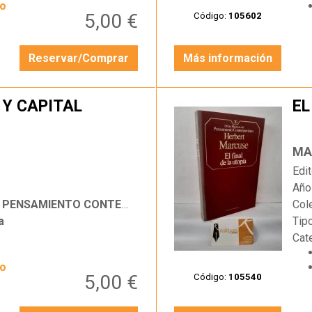
yo
5,00 €
Código:
105602
Reservar/Comprar
Más información
Y CAPITAL
EL
…
MA
Edit
Año
SAMIENTO CONTEMPORÁNEO
Col
a
Tip
Cat
yo
5,00 €
Código:
105540