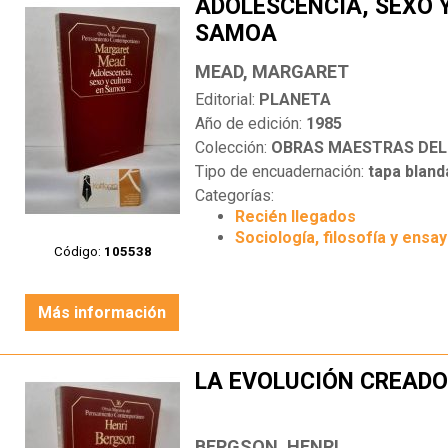
ADOLESCENCIA, SEXO 
SAMOA
MEAD, MARGARET
Editorial:
PLANETA
Año de edición:
1985
Colección:
OBRAS MAESTRAS DEL PEN
Tipo de encuadernación:
tapa bland
Categorías:
Recién llegados
Sociología, filosofía y ensa
Código:
105538
Más información
LA EVOLUCIÓN CREAD
BERGSON, HENRI