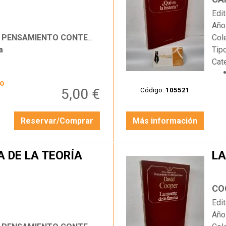
Edit
Año
SAMIENTO CONTEMPORÁNEO
Col
a
Tip
Cat
yo
5,00 €
Código:
105521
Reservar/Comprar
Más información
 DE LA TEORÍA
LA
…
CO
Edit
Año