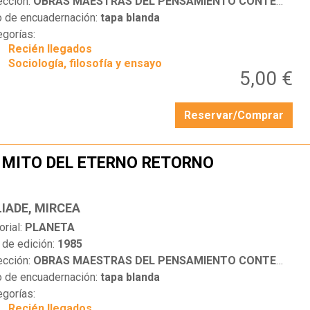
ección:
OBRAS MAESTRAS DEL PENSAMIENTO CONTEMPORÁNEO
o de encuadernación:
tapa blanda
egorías:
Recién llegados
Sociología, filosofía y ensayo
5,00 €
Reservar/Comprar
 MITO DEL ETERNO RETORNO
…
LIADE, MIRCEA
orial:
PLANETA
 de edición:
1985
ección:
OBRAS MAESTRAS DEL PENSAMIENTO CONTEMPORÁNEO
o de encuadernación:
tapa blanda
egorías:
Recién llegados