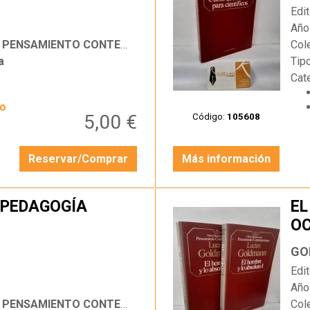
Edit
Año
SAMIENTO CONTEMPORÁNEO
Col
a
Tip
Cat
yo
5,00 €
Código:
105608
Reservar/Comprar
Más información
 PEDAGOGÍA
EL
OC
…
GO
Edit
Año
SAMIENTO CONTEMPORÁNEO
Col