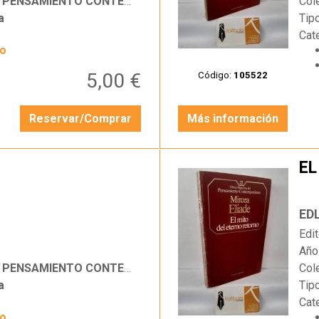
SAMIENTO CONTEMPORÁNEO
Col
a
Tip
Cat
yo
5,00 €
Código:
105522
Reservar/Comprar
Más información
EL
…
ED
Edit
Año
SAMIENTO CONTEMPORÁNEO
Col
a
Tip
Cat
yo