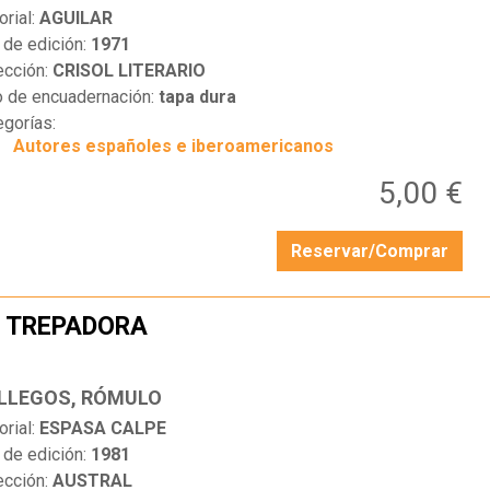
orial:
AGUILAR
 de edición:
1971
ección:
CRISOL LITERARIO
o de encuadernación:
tapa dura
egorías:
Autores españoles e iberoamericanos
5,00 €
Reservar/Comprar
 TREPADORA
…
LLEGOS, RÓMULO
orial:
ESPASA CALPE
 de edición:
1981
ección:
AUSTRAL