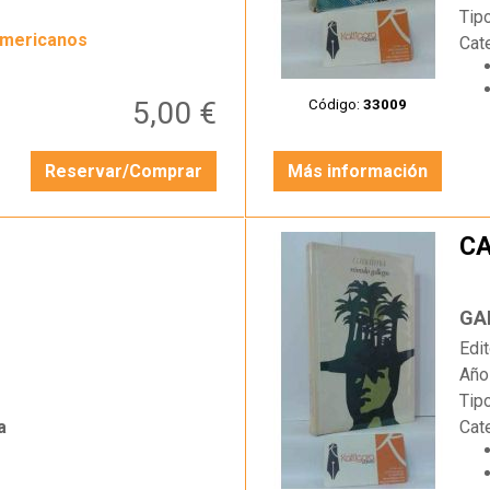
Tip
americanos
Cat
5,00 €
Código:
33009
Reservar/Comprar
Más información
C
…
GA
Edit
Año
Tip
a
Cat