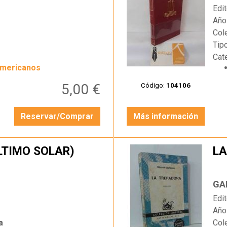
Edit
Año
Col
Tip
Cat
americanos
5,00 €
Código:
104106
Reservar/Comprar
Más información
LTIMO SOLAR)
LA
…
GA
Edit
Año
a
Col