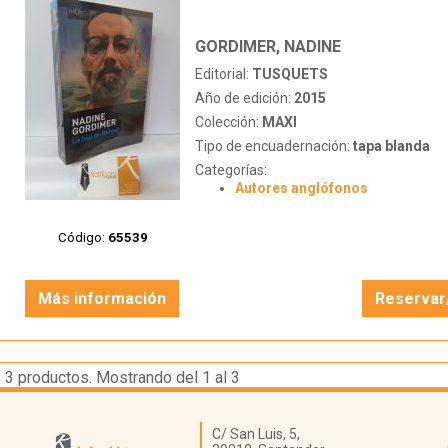
GORDIMER, NADINE
Editorial:
TUSQUETS
Año de edición:
2015
Colección:
MAXI
Tipo de encuadernación:
tapa blanda
Categorías:
Autores anglófonos
Código:
65539
Más información
Reservar
3
productos. Mostrando del 1 al 3
Librería Kattigara
C/ San Luis, 5,