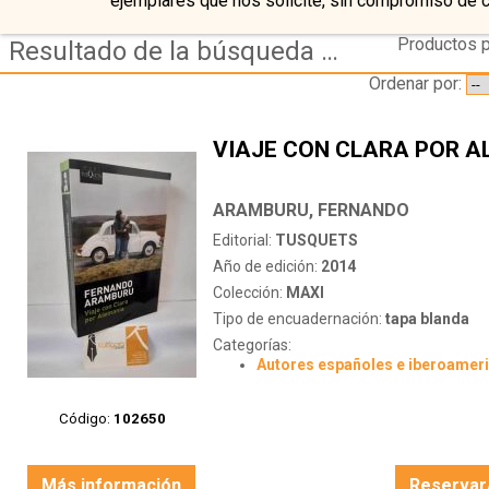
ejemplares que nos solicite, sin compromiso de 
Productos p
Resultado de la búsqueda de coleccion maxi
Ordenar por:
VIAJE CON CLARA POR A
ARAMBURU, FERNANDO
Editorial:
TUSQUETS
Año de edición:
2014
Colección:
MAXI
Tipo de encuadernación:
tapa blanda
Categorías:
Autores españoles e iberoamer
Código:
102650
Más información
Reservar