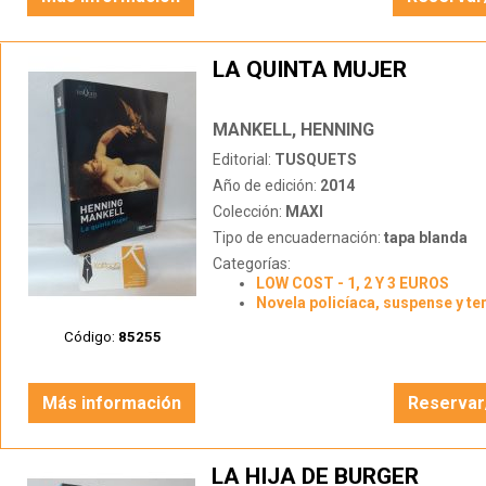
LA QUINTA MUJER
MANKELL, HENNING
Editorial:
TUSQUETS
Año de edición:
2014
Colección:
MAXI
Tipo de encuadernación:
tapa blanda
Categorías:
LOW COST - 1, 2 Y 3 EUROS
Novela policíaca, suspense y te
Código:
85255
Más información
Reservar
LA HIJA DE BURGER