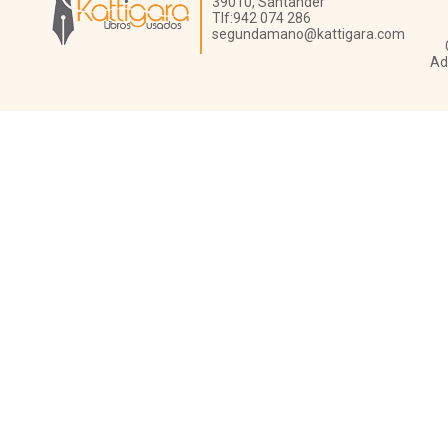
39010,
Santander
Tlf:
942 074 286
segundamano@kattigara.com
Ad