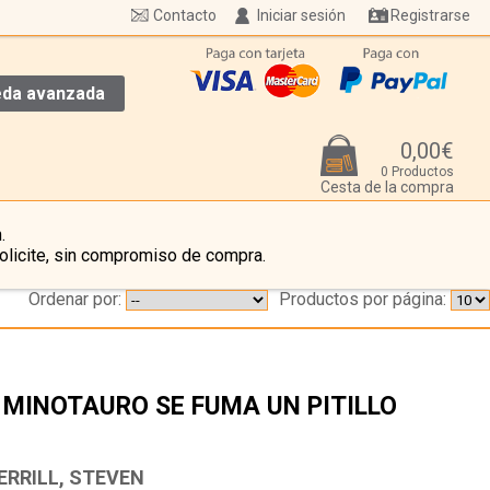
Contacto
Iniciar sesión
Registrarse
da avanzada
0,00€
0 Productos
Cesta de la compra
.
olicite, sin compromiso de compra.
Ordenar por:
Productos por página:
 MINOTAURO SE FUMA UN PITILLO
…
ERRILL, STEVEN