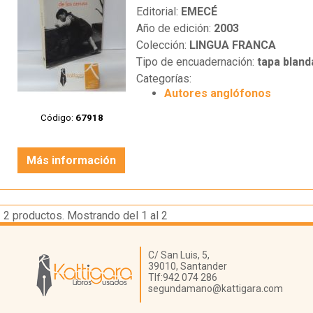
Editorial:
EMECÉ
Año de edición:
2003
Colección:
LINGUA FRANCA
Tipo de encuadernación:
tapa bland
Categorías:
Autores anglófonos
Código:
67918
Más información
2
productos. Mostrando del 1 al 2
Librería Kattigara
C/ San Luis, 5,
39010,
Santander
Tlf:
942 074 286
segundamano@kattigara.com