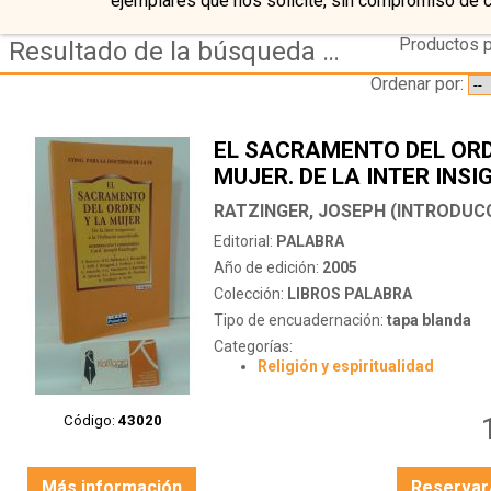
ejemplares que nos solicite, sin compromiso de 
Productos p
Resultado de la búsqueda de coleccion libros palabra
Ordenar por:
EL SACRAMENTO DEL ORD
MUJER. DE LA INTER INSI
A LA ORDINATIO SACERD
Editorial:
PALABRA
Año de edición:
2005
Colección:
LIBROS PALABRA
Tipo de encuadernación:
tapa blanda
Categorías:
Religión y espiritualidad
Código:
43020
Más información
Reservar