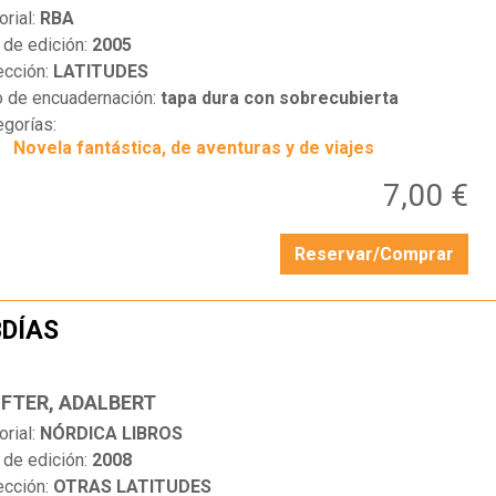
orial:
RBA
 de edición:
2005
ección:
LATITUDES
o de encuadernación:
tapa dura con sobrecubierta
egorías:
Novela fantástica, de aventuras y de viajes
7,00 €
Reservar/Comprar
DÍAS
…
IFTER, ADALBERT
orial:
NÓRDICA LIBROS
 de edición:
2008
ección:
OTRAS LATITUDES