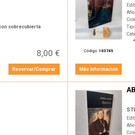
Edit
Año
Col
 con sobrecubierta
Tip
Cat
8,00 €
Código:
103745
Reservar/Comprar
Más información
AB
…
ST
Edit
Año
Col