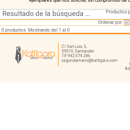
ejemplares que nos solicite, sin compromiso de 
Productos p
Resultado de la búsqueda de coleccion la ballena alegre
Ordenar por:
0
productos. Mostrando del 1 al 0
Librería Kattigara
C/ San Luis, 5,
39010,
Santander
Tlf:
942 074 286
segundamano@kattigara.com
Ad