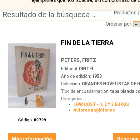
ejemplares que nos solicite, sin compromiso de 
Productos p
Resultado de la búsqueda de coleccion grandes novelistas de hoy
Ordenar por:
FIN DE LA TIERRA
PETERS, FRITZ
Editorial:
DINTEL
Año de edición:
1953
Colección:
GRANDES NOVELISTAS DE 
Tipo de encuadernación:
tapa blanda c
Categorías:
LOW COST - 1, 2 Y 3 EUROS
Autores anglófonos
Código:
89799
Más información
Reservar