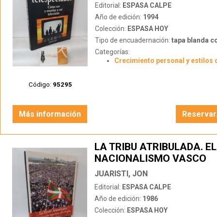
Editorial:
ESPASA CALPE
Año de edición:
1994
Colección:
ESPASA HOY
Tipo de encuadernación:
tapa blanda c
Categorías:
Crecimiento personal y estilos 
Código:
95295
Más información
Reservar
LA TRIBU ATRIBULADA. EL
NACIONALISMO VASCO
EXPLICADO A MI PADRE
JUARISTI, JON
Editorial:
ESPASA CALPE
Año de edición:
1986
Colección:
ESPASA HOY