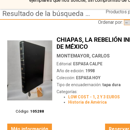
ejemplares que nos solicite, sin compromiso de 
Productos p
Resultado de la búsqueda de coleccion espasa hoy
Ordenar por:
CHIAPAS, LA REBELIÓN I
DE MÉXICO
MONTEMAYOR, CARLOS
Editorial:
ESPASA CALPE
Año de edición:
1998
Colección:
ESPASA HOY
Tipo de encuadernación:
tapa dura
Categorías:
LOW COST - 1, 2 Y 3 EUROS
Historia de América
Código:
105288
Más información
Reservar