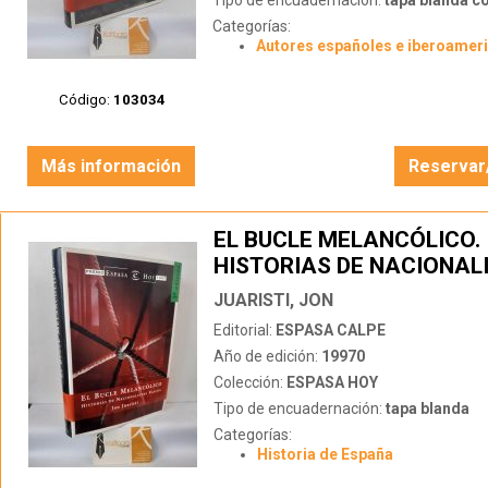
Tipo de encuadernación:
tapa blanda c
Categorías:
Autores españoles e iberoamer
Código:
103034
Más información
Reservar
EL BUCLE MELANCÓLICO.
HISTORIAS DE NACIONAL
VASCOS
JUARISTI, JON
Editorial:
ESPASA CALPE
Año de edición:
19970
Colección:
ESPASA HOY
Tipo de encuadernación:
tapa blanda
Categorías:
Historia de España