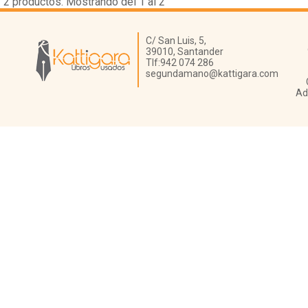
2
productos. Mostrando del 1 al 2
Librería Kattigara
C/ San Luis, 5,
39010,
Santander
Tlf:
942 074 286
segundamano@kattigara.com
Ad