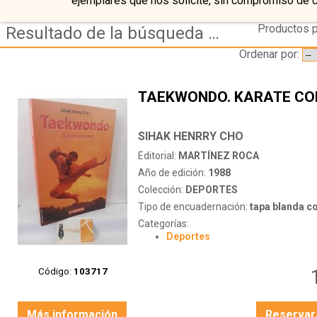
ejemplares que nos solicite, sin compromiso de 
Productos p
Resultado de la búsqueda de coleccion deportes
Ordenar por:
TAEKWONDO. KARATE C
SIHAK HENRRY CHO
Editorial:
MARTÍNEZ ROCA
Año de edición:
1988
Colección:
DEPORTES
Tipo de encuadernación:
tapa blanda c
Categorías:
Deportes
Código:
103717
Más información
Reservar