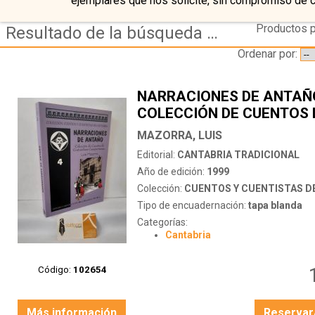
ejemplares que nos solicite, sin compromiso de 
Productos p
Resultado de la búsqueda de coleccion cuentos y cuentistas de cantabria
Ordenar por:
NARRACIONES DE ANTAÑ
COLECCIÓN DE CUENTOS 
COSTUMBRES CAMPURRI
MAZORRA, LUIS
Editorial:
CANTABRIA TRADICIONAL
Año de edición:
1999
Colección:
CUENTOS Y CUENTISTAS DE
Tipo de encuadernación:
tapa blanda
Categorías:
Cantabria
Código:
102654
Más información
Reservar