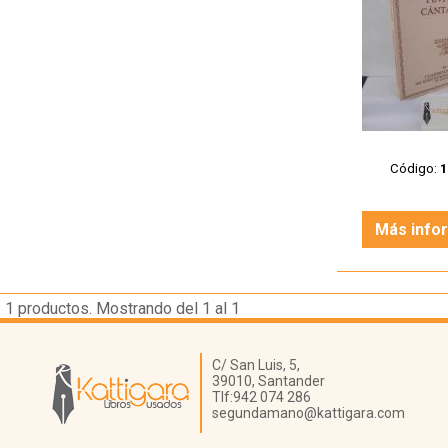
Código:
Más info
1
productos. Mostrando del 1 al 1
Librería Kattigara
C/ San Luis, 5,
39010,
Santander
Tlf:
942 074 286
segundamano@kattigara.com