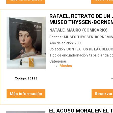
RAFAEL, RETRATO DE UN 
MUSEO THYSSEN-BORNE
OCT 2005 - ENERO 2006
NATALE, MAURO (COMISARIO)
Editorial:
MUSEO THYSSEN-BORNEMI
Año de edición:
2005
Colección:
CONTEXTOS DE LA COLECCIÓN 
Tipo de encuadernación:
tapa blanda c
Categorías:
Música
Código:
85123
Más información
Reservar
EL ACOSO MORAL EN EL 