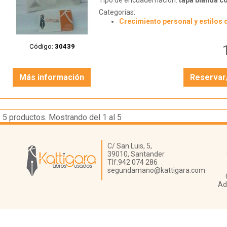
Tipo de encuadernación:
tapa blanda c
Categorías:
Crecimiento personal y estilos 
Código:
30439
Más información
Reservar
5
productos. Mostrando del 1 al 5
Librería Kattigara
C/ San Luis, 5,
39010,
Santander
Tlf:
942 074 286
segundamano@kattigara.com
Ad