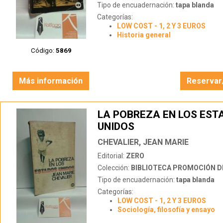
Tipo de encuadernación:
tapa blanda
Categorías:
LOW COST - 1, 2 Y 3 EUROS
Historia general
Código:
5869
Más información
Reservar
LA POBREZA EN LOS EST
UNIDOS
CHEVALIER, JEAN MARIE
Editorial:
ZERO
Colección:
BIBLIOTECA PROMOCIÓN D
Tipo de encuadernación:
tapa blanda
Categorías:
LOW COST - 1, 2 Y 3 EUROS
Sociología, filosofía y ensayo