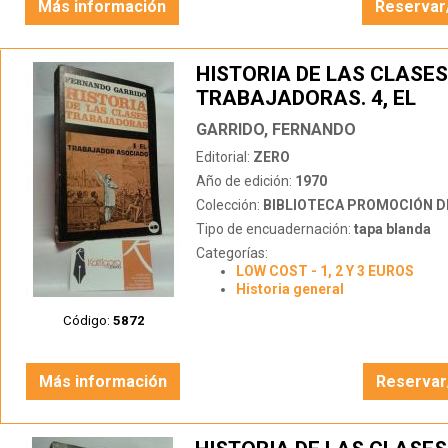
Más información
Reservar
HISTORIA DE LAS CLASES
TRABAJADORAS. 4, EL
TRABAJADOR ASOCIADO.
GARRIDO, FERNANDO
Editorial:
ZERO
Año de edición:
1970
Colección:
BIBLIOTECA PROMOCIÓN D
Tipo de encuadernación:
tapa blanda
Categorías:
LOW COST - 1, 2 Y 3 EUROS
Historia general
Código:
5872
Más información
Reservar