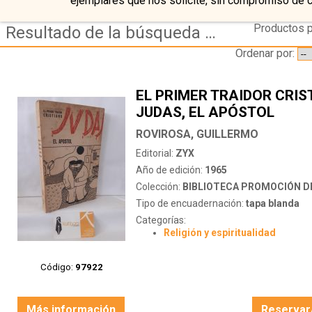
ejemplares que nos solicite, sin compromiso de 
Productos p
Resultado de la búsqueda de coleccion biblioteca promocion del pueblo
Ordenar por:
EL PRIMER TRAIDOR CRIS
JUDAS, EL APÓSTOL
ROVIROSA, GUILLERMO
Editorial:
ZYX
Año de edición:
1965
Colección:
BIBLIOTECA PROMOCIÓN D
Tipo de encuadernación:
tapa blanda
Categorías:
Religión y espiritualidad
Código:
97922
Más información
Reservar