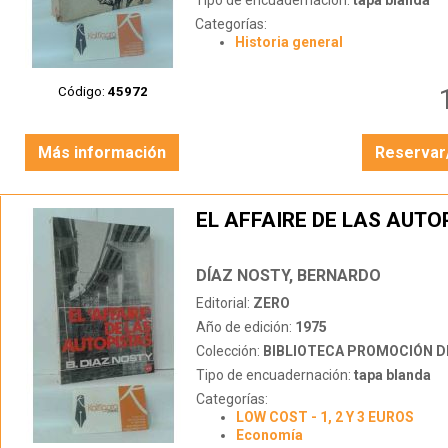
Tipo de encuadernación:
tapa blanda
Categorías:
Historia general
Código:
45972
Más información
Reservar
EL AFFAIRE DE LAS AUTO
DÍAZ NOSTY, BERNARDO
Editorial:
ZERO
Año de edición:
1975
Colección:
BIBLIOTECA PROMOCIÓN D
Tipo de encuadernación:
tapa blanda
Categorías:
LOW COST - 1, 2 Y 3 EUROS
Economía