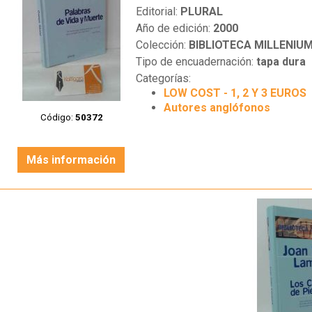
Editorial:
PLURAL
Año de edición:
2000
Colección:
BIBLIOTECA MILLENIU
Tipo de encuadernación:
tapa dura
Categorías:
LOW COST - 1, 2 Y 3 EUROS
Autores anglófonos
Código:
50372
Más información