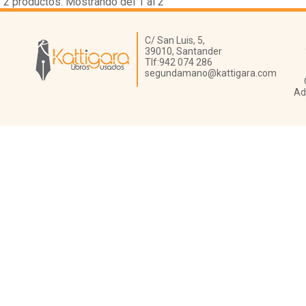
2
productos. Mostrando del 1 al 2
Librería Kattigara
C/ San Luis, 5,
39010,
Santander
Tlf:
942 074 286
segundamano@kattigara.com
Ad