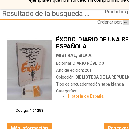
ejemplares que nos solicite, sin compromiso de 
Productos p
Resultado de la búsqueda de coleccion biblioteca de la republica
Ordenar por:
ÉXODO. DIARIO DE UNA R
ESPAÑOLA
MISTRAL, SILVIA
Editorial:
DIARIO PÚBLICO
Año de edición:
2011
Colección:
BIBLIOTECA DE LA REPÚBL
Tipo de encuadernación:
tapa blanda
Categorías:
Historia de España
Código:
104253
Más información
Reservar