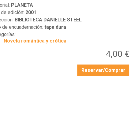
orial:
PLANETA
 de edición:
2001
ección:
BIBLIOTECA DANIELLE STEEL
o de encuadernación:
tapa dura
egorías:
Novela romántica y erótica
4,00 €
Reservar/Comprar
…