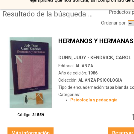
ejemplares que nos solicite, sin compromiso de 
Productos p
Resultado de la búsqueda de coleccion alianza psicologia
Ordenar por:
HERMANOS Y HERMANAS
DUNN, JUDY - KENDRICK, CAROL
Editorial:
ALIANZA
Año de edición:
1986
Colección:
ALIANZA PSICOLOGÍA
Tipo de encuadernación:
tapa blanda c
Categorías:
Psicología y pedagogía
Código:
31559
Más información
Reservar