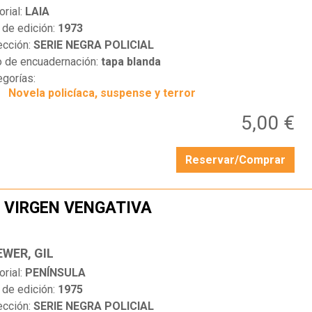
orial:
LAIA
 de edición:
1973
ección:
SERIE NEGRA POLICIAL
o de encuadernación:
tapa blanda
egorías:
Novela policíaca, suspense y terror
5,00 €
Reservar/Comprar
 VIRGEN VENGATIVA
…
EWER, GIL
orial:
PENÍNSULA
 de edición:
1975
ección:
SERIE NEGRA POLICIAL