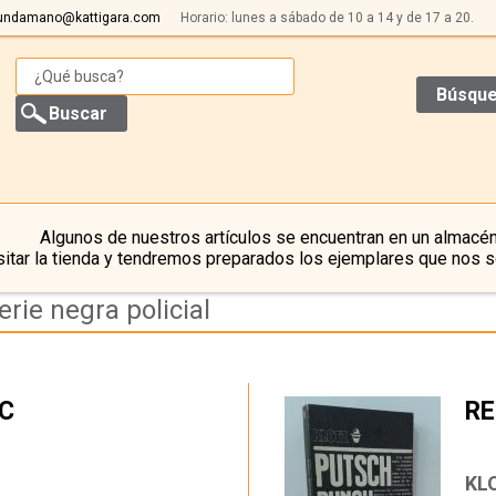
undamano@kattigara.com
Horario: lunes a sábado de 10 a 14 y de 17 a 20.
Búsque
Algunos de nuestros artículos se encuentran en un almacén
itar la tienda y tendremos preparados los ejemplares que nos s
rie negra policial
AC
RE
…
KL