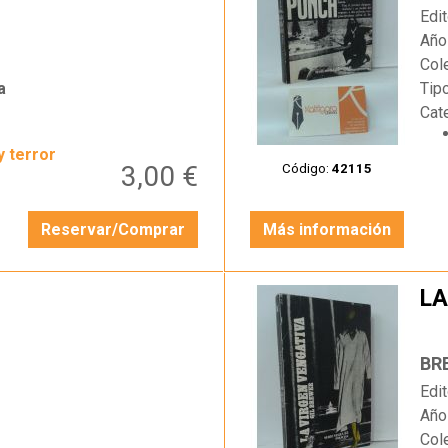
Edit
Año
Col
a
Tip
Cat
y terror
3,00 €
Código:
42115
Reservar/Comprar
Más información
LA
…
BR
Edit
Año
Col