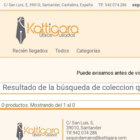
C/ San Luis, 5,
39010,
Santander, Cantabria, España
Tlf:
942 074 286
seg
Recién llegados
Todos
Categorías
Puede avisarnos antes de vis
Resultado de la búsqueda de coleccion q
0
productos. Mostrando del 1 al 0
Librería Kattigara
C/ San Luis, 5,
39010,
Santander
Tlf:
942 074 286
segundamano@kattigara.com