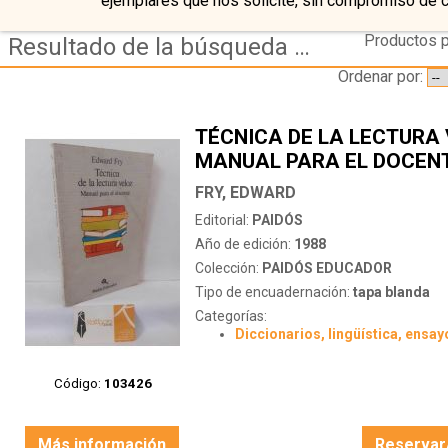
ejemplares que nos solicite, sin compromiso de 
Productos p
Resultado de la búsqueda de coleccion paidos educador
Ordenar por:
TÉCNICA DE LA LECTURA 
MANUAL PARA EL DOCEN
FRY, EDWARD
Editorial:
PAIDÓS
Año de edición:
1988
Colección:
PAIDÓS EDUCADOR
Tipo de encuadernación:
tapa blanda
Categorías:
Diccionarios, lingüística, ensay
Código:
103426
Más información
Reservar