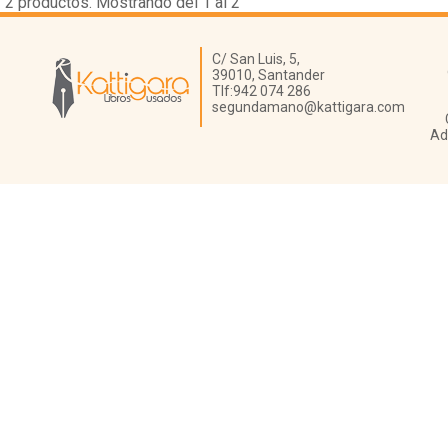
2
productos. Mostrando del 1 al 2
Librería Kattigara
C/ San Luis, 5,
39010,
Santander
Tlf:
942 074 286
segundamano@kattigara.com
Ad