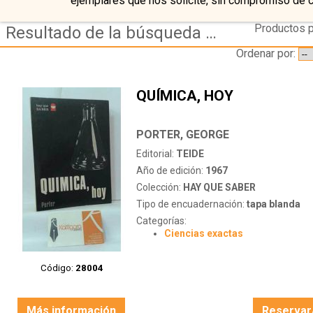
ejemplares que nos solicite, sin compromiso de 
Productos p
Resultado de la búsqueda de coleccion hay que saber
Ordenar por:
QUÍMICA, HOY
PORTER, GEORGE
Editorial:
TEIDE
Año de edición:
1967
Colección:
HAY QUE SABER
Tipo de encuadernación:
tapa blanda
Categorías:
Ciencias exactas
Código:
28004
Más información
Reservar