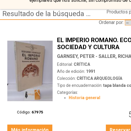
ejemplares que nos solicite, sin compromiso de 
Productos p
Resultado de la búsqueda de coleccion critica arqueologia
Ordenar por:
EL IMPERIO ROMANO. EC
SOCIEDAD Y CULTURA
GARNSEY, PETER - SALLER, RICH
Editorial:
CRÍTICA
Año de edición:
1991
Colección:
CRÍTICA ARQUEOLOGÍA
Tipo de encuadernación:
tapa blanda c
Categorías:
Historia general
Código:
67975
Más información
Reservar