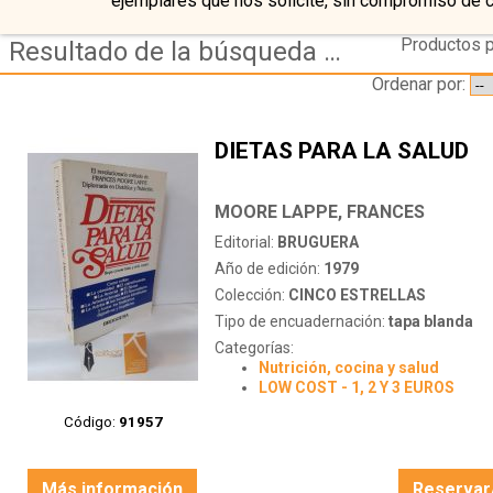
ejemplares que nos solicite, sin compromiso de 
Productos p
Resultado de la búsqueda de coleccion cinco estrellas
Ordenar por:
DIETAS PARA LA SALUD
MOORE LAPPE, FRANCES
Editorial:
BRUGUERA
Año de edición:
1979
Colección:
CINCO ESTRELLAS
Tipo de encuadernación:
tapa blanda
Categorías:
Nutrición, cocina y salud
LOW COST - 1, 2 Y 3 EUROS
Código:
91957
Más información
Reservar