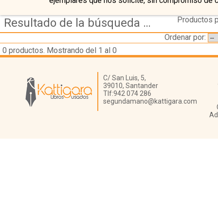
ejemplares que nos solicite, sin compromiso de 
Productos p
Resultado de la búsqueda de editorial santa rita
Ordenar por:
0
productos. Mostrando del 1 al 0
Librería Kattigara
C/ San Luis, 5,
39010,
Santander
Tlf:
942 074 286
segundamano@kattigara.com
Ad