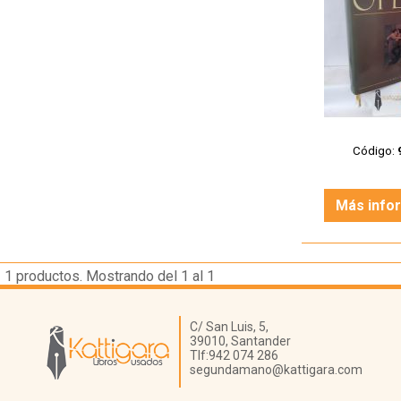
Código:
Más info
1
productos. Mostrando del 1 al 1
Librería Kattigara
C/ San Luis, 5,
39010,
Santander
Tlf:
942 074 286
segundamano@kattigara.com