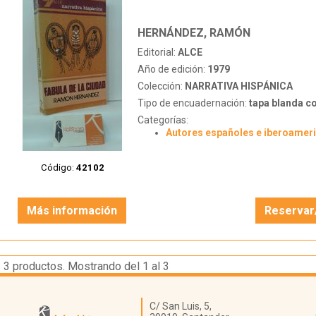
HERNÁNDEZ, RAMÓN
Editorial:
ALCE
Año de edición:
1979
Colección:
NARRATIVA HISPÁNICA
Tipo de encuadernación:
tapa blanda c
Categorías:
Autores españoles e iberoamer
Código:
42102
Más información
Reservar
3
productos. Mostrando del 1 al 3
Librería Kattigara
C/ San Luis, 5,