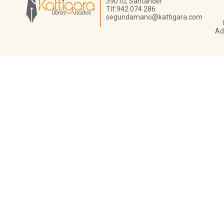
39010,
Santander
Tlf:
942 074 286
segundamano@kattigara.com
Ad