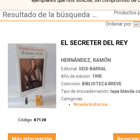
ejemplares que nos solicite, sin compromiso de 
Productos p
Resultado de la búsqueda de autor hernandez ramon
Ordenar por:
EL SECRETER DEL REY
HERNÁNDEZ, RAMÓN
Editorial:
SEIX-BARRAL
Año de edición:
1995
Colección:
BIBLIOTECA BREVE
Tipo de encuadernación:
tapa blanda c
Categorías:
Novela histórica
Código:
87128
Más información
Reservar