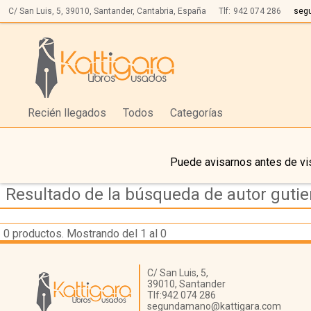
C/ San Luis, 5,
39010,
Santander, Cantabria, España
Tlf:
942 074 286
seg
Recién llegados
Todos
Categorías
Puede avisarnos antes de vis
Resultado de la búsqueda de autor gutier
0
productos. Mostrando del 1 al 0
Librería Kattigara
C/ San Luis, 5,
39010,
Santander
Tlf:
942 074 286
segundamano@kattigara.com