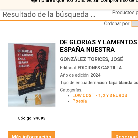
ejemplares que nos solicite, sin compromiso de 
Productos p
Resultado de la búsqueda de autor gonzalez torices jose
Ordenar por:
DE GLORIAS Y LAMENTOS
ESPAÑA NUESTRA
GONZÁLEZ TORICES, JOSÉ
Editorial:
EDICIONES CASTILLA
Año de edición:
2024
Tipo de encuadernación:
tapa blanda c
Categorías:
LOW COST - 1, 2 Y 3 EUROS
Poesía
Código:
94093
Más información
Reservar