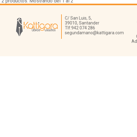
2
productos. Mostrando del 1 al 2
Librería Kattigara
C/ San Luis, 5,
39010,
Santander
Tlf:
942 074 286
segundamano@kattigara.com
Ad