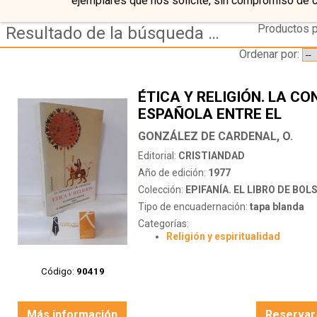
ejemplares que nos solicite, sin compromiso de 
Productos p
Resultado de la búsqueda de autor gonzalez de cardenal o
Ordenar por:
ÉTICA Y RELIGIÓN. LA CO
ESPAÑOLA ENTRE EL
DOGMATISMO Y LA
GONZÁLEZ DE CARDENAL, O.
DESMORALIZACIÓN
Editorial:
CRISTIANDAD
Año de edición:
1977
Colección:
EPIFANÍA. EL LIBRO DE BOLSILLO 
Tipo de encuadernación:
tapa blanda
Categorías:
Religión y espiritualidad
Código:
90419
Más información
Reservar