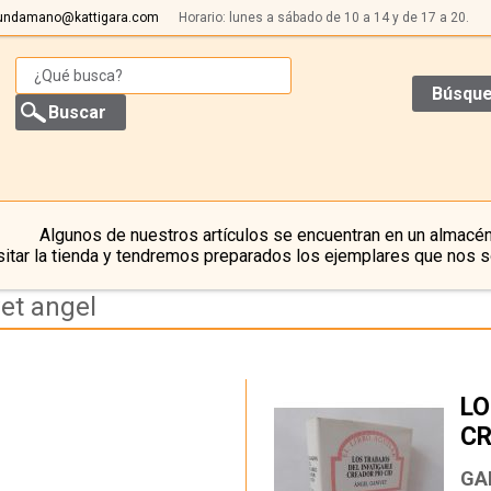
undamano@kattigara.com
Horario: lunes a sábado de 10 a 14 y de 17 a 20.
Búsque
Algunos de nuestros artículos se encuentran en un almacén
itar la tienda y tendremos preparados los ejemplares que nos s
et angel
LO
CR
…
GA