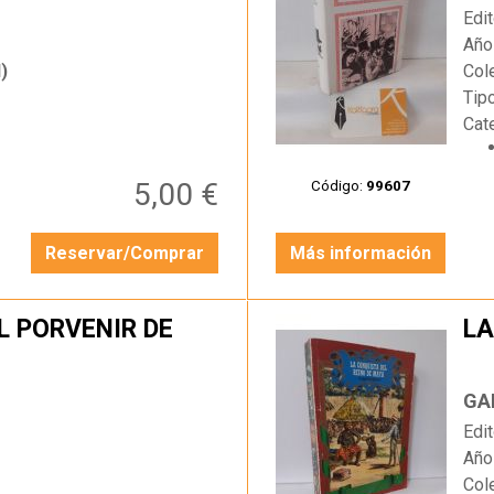
Edit
Año
)
Col
Tip
Cat
5,00 €
Código:
99607
Reservar/Comprar
Más información
L PORVENIR DE
LA
…
GA
Edit
Año
Col