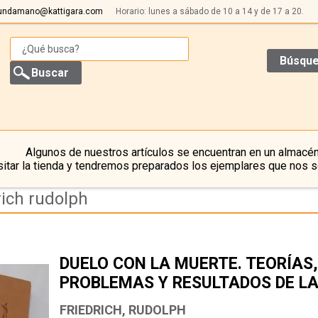
undamano@kattigara.com
Horario: lunes a sábado de 10 a 14 y de 17 a 20.
Búsque
Algunos de nuestros artículos se encuentran en un almacén
itar la tienda y tendremos preparados los ejemplares que nos s
rich rudolph
DUELO CON LA MUERTE. TEORÍAS,
PROBLEMAS Y RESULTADOS DE L
MEDICINA ACTUAL
FRIEDRICH, RUDOLPH