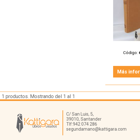
Código:
Más info
1
productos. Mostrando del 1 al 1
Librería Kattigara
C/ San Luis, 5,
39010,
Santander
Tlf:
942 074 286
segundamano@kattigara.com