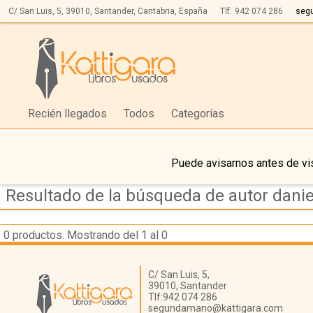
C/ San Luis, 5,
39010,
Santander, Cantabria, España
Tlf:
942 074 286
seg
Recién llegados
Todos
Categorías
Puede avisarnos antes de vis
Resultado de la búsqueda de autor danie
0
productos. Mostrando del 1 al 0
Librería Kattigara
C/ San Luis, 5,
39010,
Santander
Tlf:
942 074 286
segundamano@kattigara.com