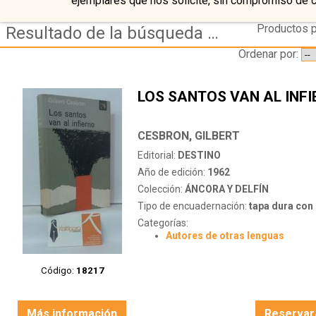
ejemplares que nos solicite, sin compromiso de 
Productos p
Resultado de la búsqueda de autor cesbron gilbert
Ordenar por:
LOS SANTOS VAN AL INF
CESBRON, GILBERT
Editorial:
DESTINO
Año de edición:
1962
Colección:
ÁNCORA Y DELFÍN
Tipo de encuadernación:
tapa dura con s
Categorías:
Autores de otras lenguas
Código:
18217
Más información
Reservar