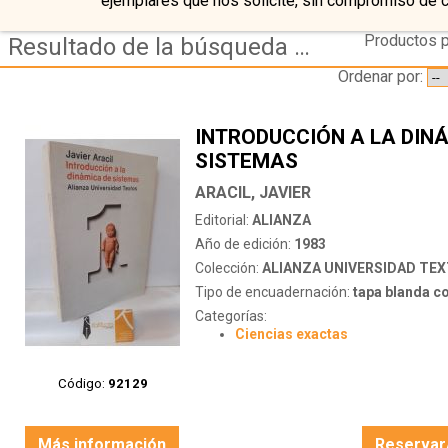
ejemplares que nos solicite, sin compromiso de 
Productos p
Resultado de la búsqueda de autor aracil javier
Ordenar por:
INTRODUCCIÓN A LA DIN
SISTEMAS
ARACIL, JAVIER
Editorial:
ALIANZA
Año de edición:
1983
Colección:
ALIANZA UNIVERSIDAD TE
Tipo de encuadernación:
tapa blanda c
Categorías:
Ciencias exactas
Código:
92129
Más información
Reservar