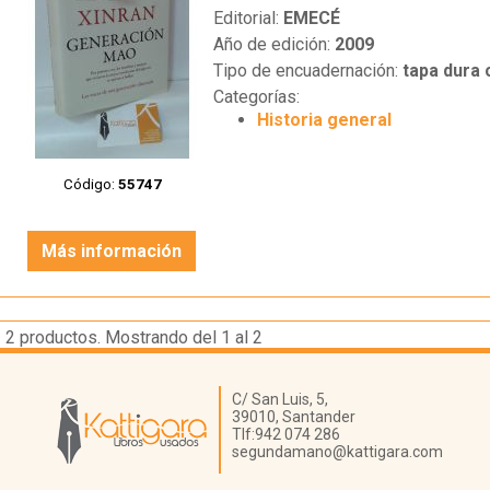
Editorial:
EMECÉ
Año de edición:
2009
Tipo de encuadernación:
tapa dura
Categorías:
Historia general
Código:
55747
Más información
2
productos. Mostrando del 1 al 2
Librería Kattigara
C/ San Luis, 5,
39010,
Santander
Tlf:
942 074 286
segundamano@kattigara.com