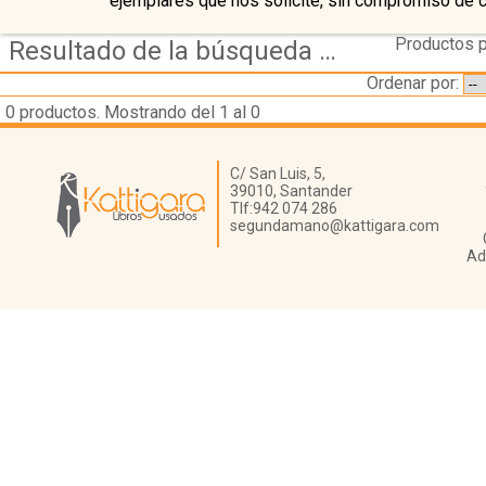
ejemplares que nos solicite, sin compromiso de 
Productos p
Resultado de la búsqueda de autor williamson,-gordon
Ordenar por:
0
productos. Mostrando del 1 al 0
Librería Kattigara
C/ San Luis, 5,
39010,
Santander
Tlf:
942 074 286
segundamano@kattigara.com
Ad