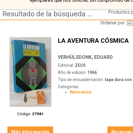
ejemplares que nos solicite, sin compromiso de 
Productos p
Resultado de la búsqueda de autor verhulsdonk,-eduard
Ordenar por:
LA AVENTURA CÓSMICA
VERHÜLSDONK, EDUARD
Editorial:
ZEUS
Año de edición:
1966
Tipo de encuadernación:
tapa dura con s
Categorías:
Naturaleza
Código:
27981
Más información
Reservar