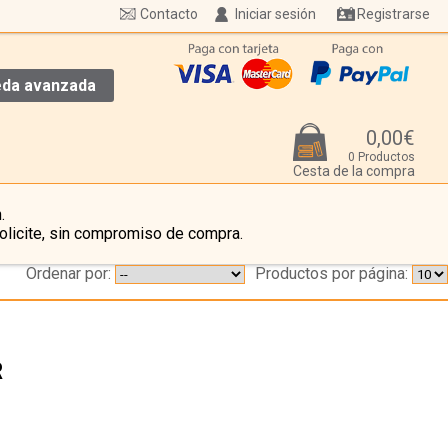
Contacto
Iniciar sesión
Registrarse
da avanzada
0,00€
0 Productos
Cesta de la compra
.
olicite, sin compromiso de compra.
Ordenar por:
Productos por página:
R
…