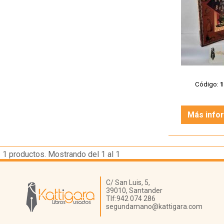
Código:
Más info
1
productos. Mostrando del 1 al 1
Librería Kattigara
C/ San Luis, 5,
39010,
Santander
Tlf:
942 074 286
segundamano@kattigara.com