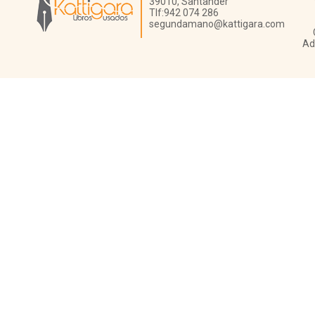
39010,
Santander
Tlf:
942 074 286
segundamano@kattigara.com
Ad