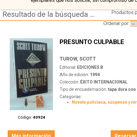
ejemplares que nos solicite, sin compromiso de 
Productos p
Resultado de la búsqueda de autor turow,-scott
Ordenar por:
PRESUNTO CULPABLE
TUROW, SCOTT
Editorial:
EDICIONES B
Año de edición:
1994
Colección:
ÉXITO INTERNACIONAL
Tipo de encuadernación:
tapa dura con s
Categorías:
Novela policíaca, suspense y te
Código:
40924
Más información
Reservar