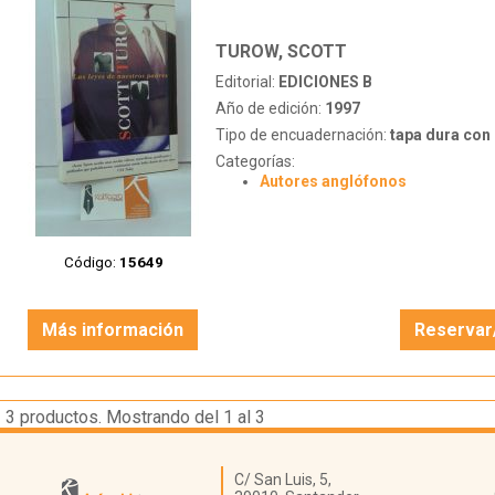
TUROW, SCOTT
Editorial:
EDICIONES B
Año de edición:
1997
Tipo de encuadernación:
tapa dura con s
Categorías:
Autores anglófonos
Código:
15649
Más información
Reservar
3
productos. Mostrando del 1 al 3
Librería Kattigara
C/ San Luis, 5,