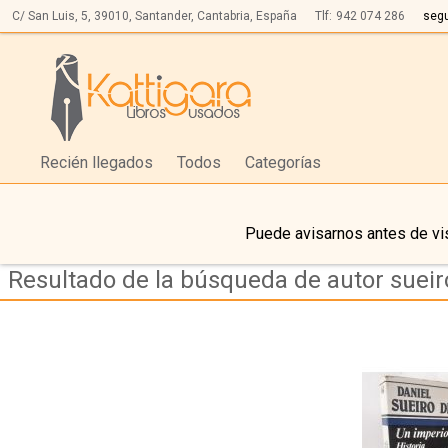
C/ San Luis, 5,
39010,
Santander, Cantabria, España
Tlf:
942 074 286
seg
Recién llegados
Todos
Categorías
Puede avisarnos antes de vis