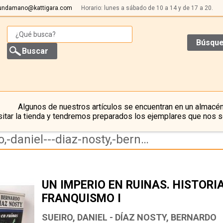
undamano@kattigara.com
Horario: lunes a sábado de 10 a 14 y de 17 a 20.
Búsque
Algunos de nuestros artículos se encuentran en un almacén
itar la tienda y tendremos preparados los ejemplares que nos s
Resultado de la búsqueda de autor sueiro,-daniel---diaz-nosty,-bernardo
UN IMPERIO EN RUINAS. HISTORI
FRANQUISMO I
SUEIRO, DANIEL - DÍAZ NOSTY, BERNARDO