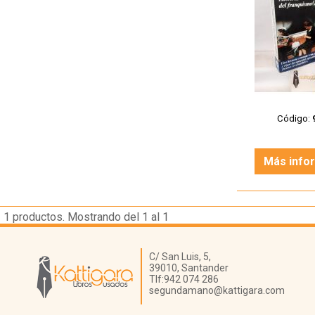
Código:
Más info
1
productos. Mostrando del 1 al 1
Librería Kattigara
C/ San Luis, 5,
39010,
Santander
Tlf:
942 074 286
segundamano@kattigara.com