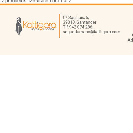
2
productos. Mostrando del 1 al 2
Librería Kattigara
C/ San Luis, 5,
39010,
Santander
Tlf:
942 074 286
segundamano@kattigara.com
Ad