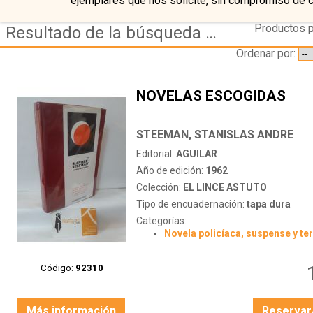
ejemplares que nos solicite, sin compromiso de 
Productos p
Resultado de la búsqueda de autor steeman,-stanislas-andre
Ordenar por:
NOVELAS ESCOGIDAS
STEEMAN, STANISLAS ANDRE
Editorial:
AGUILAR
Año de edición:
1962
Colección:
EL LINCE ASTUTO
Tipo de encuadernación:
tapa dura
Categorías:
Novela policíaca, suspense y te
Código:
92310
Más información
Reservar