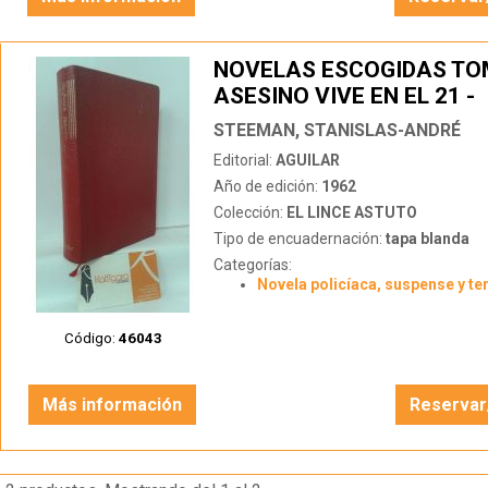
NOVELAS ESCOGIDAS TOM
ASESINO VIVE EN EL 21 -
ADORABLE ESPECTRO - L
STEEMAN, STANISLAS-ANDRÉ
DEL 12 AL 13 - EL INFALIB
Editorial:
AGUILAR
LORD - CRÍMENES EN VEN
Año de edición:
1962
Colección:
EL LINCE ASTUTO
Tipo de encuadernación:
tapa blanda
Categorías:
Novela policíaca, suspense y te
Código:
46043
Más información
Reservar